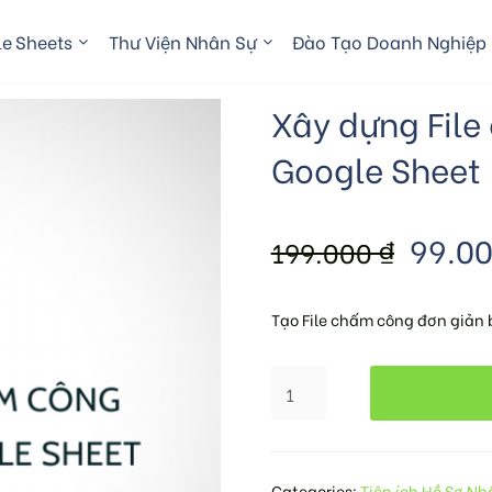
e Sheets
Thư Viện Nhân Sự
Đào Tạo Doanh Nghiệp
Xây dựng Fil
Google Sheet
99.0
199.000
₫
Tạo File chấm công đơn giản 
Categories:
Tiện ích Hồ Sơ Nh