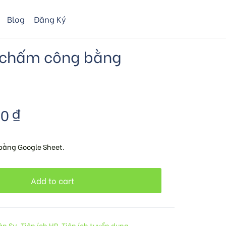
Blog
Đăng Ký
e chấm công bằng
00
₫
bằng Google Sheet.
Add to cart
ân Sự
,
Tiện ích HR
,
Tiện ích tuyển dụng