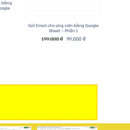
n bằng
oogle
Add to cart
Gửi Email cho ứng viên bằng Google
Sheet – Phần 1
199.000
₫
99.000
₫