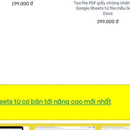
Add to cart
Tạo file PDF giấy chứng nhậ
199.000
₫
Google Sheets từ file mẫu G
Docs
299.000
₫
ets từ cơ bản tới nâng cao mới nhất