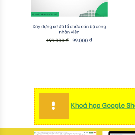
Add to cart
Xây dựng sơ đồ tổ chức cán bộ công
nhân viên
199.000
₫
99.000
₫
Khoá học Google She