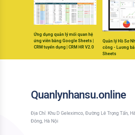
Ứng dụng quản lý mối quan hệ
ứng viên bằng Google Sheets |
Quản lý Hồ Sơ N
CRM tuyển dụng | CRM HR V2.0
công - Lương b
Sheets
Quanlynhansu.online
Địa Chỉ: Khu D Geleximco, Đường Lê Trọng Tấn, H
Đông, Hà Nội