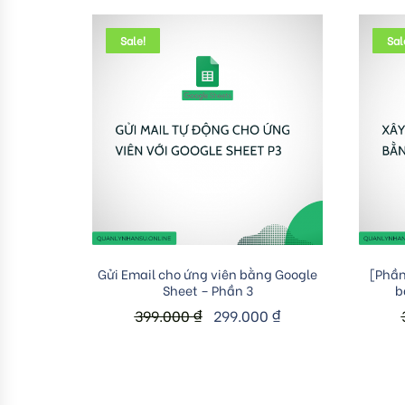
Sale!
Sal
Add to cart
Gửi Email cho ứng viên bằng Google
[Phần
Sheet – Phần 3
b
399.000
₫
299.000
₫