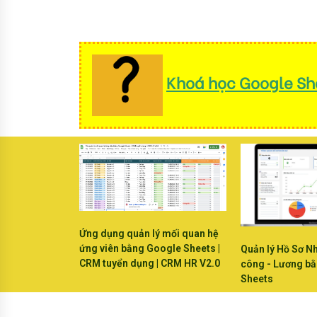
Khoá học Google She
Ứng dụng quản lý mối quan hệ
ứng viên bằng Google Sheets |
Quản lý Hồ Sơ N
CRM tuyển dụng | CRM HR V2.0
công - Lương b
Sheets