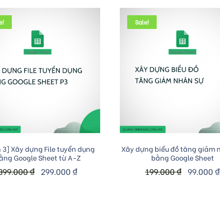
e!
Sale!
Add to cart
Add to cart
 3] Xây dựng File tuyển dụng
Xây dựng biểu đồ tăng giảm 
ằng Google Sheet từ A-Z
bằng Google Sheet
399.000
₫
299.000
₫
199.000
₫
99.000
₫