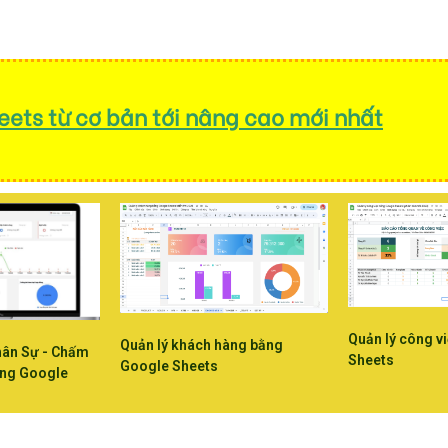
ets từ cơ bản tới nâng cao mới nhất
Quản lý công v
Quản lý khách hàng bằng
hân Sự - Chấm
Sheets
Google Sheets
ằng Google