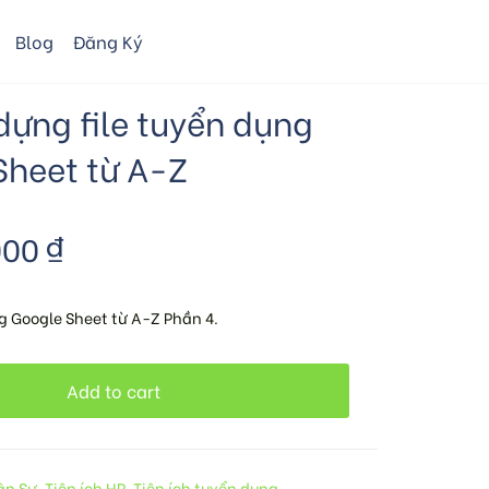
Blog
Đăng Ký
dựng file tuyển dụng
Sheet từ A-Z
000
₫
g Google Sheet từ A-Z Phần 4.
Add to cart
ân Sự
,
Tiện ích HR
,
Tiện ích tuyển dụng