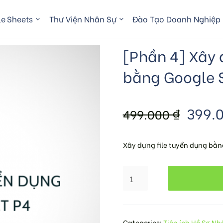
e Sheets
Thư Viện Nhân Sự
Đào Tạo Doanh Nghiệp
[Phần 4] Xây 
bằng Google 
399.
499.000
₫
Xây dựng file tuyển dụng bằn
Categories:
Tiện ích Hồ Sơ Nh