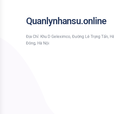
Quanlynhansu.online
Địa Chỉ: Khu D Geleximco, Đường Lê Trọng Tấn, H
Đông, Hà Nội
Bạn nhập thông tin Email để nhận tiện ích HR mới nhất nhé !
Email
Mời bạn nhập Họ & Tên
Name
Đăng ký nhận tiện ích