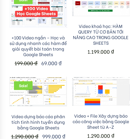
Add to cart
Video khoá học: HÀM
QUERY TỪ CƠ BẢN TỚI
Add to cart
NÂNG CAO TRONG GOOGLE
+100 Video ngắn – Học và
SHEETS
sử dụng nhanh các hàm để
giải quyết bài toán trong
1.199.000
₫
Google Sheets
199.000
₫
69.000
₫
Sale!
Add to cart
Add to cart
Video + File Xây dựng báo
Video dựng báo cáo phân
cáo công việc bằng Google
tích tình hình tuyển dụng
Sheet từ A-Z
bằng Google Sheets
1.290.000
₫
1.290.000
₫
999.000
₫