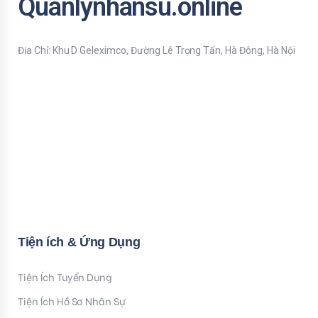
Quanlynhansu.online
Địa Chỉ: Khu D Geleximco, Đường Lê Trọng Tấn, Hà Đông, Hà Nội
Bạn nhập thông tin Email để nhận tiện ích HR mới nhất nhé !
Email
Mời bạn nhập Họ & Tên
Name
Đăng ký nhận tiện ích
Tiện ích & Ứng Dụng
Tiện Ích Tuyển Dụng
Tiện Ích Hồ Sơ Nhân Sự