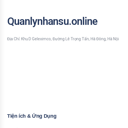
Quanlynhansu.online
Địa Chỉ: Khu D Geleximco, Đường Lê Trọng Tấn, Hà Đông, Hà Nội
Bạn nhập thông tin Email để nhận tiện ích HR mới nhất nhé !
Email
Mời bạn nhập Họ & Tên
Name
Đăng ký nhận tiện ích
Tiện ích & Ứng Dụng