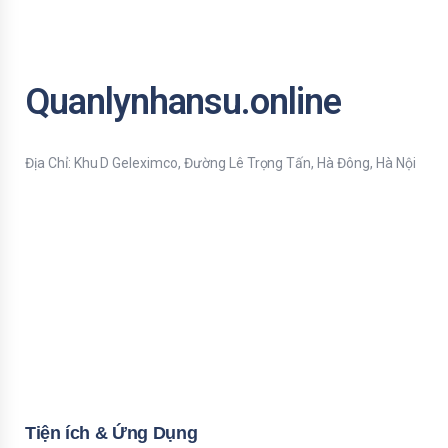
Quanlynhansu.online
Địa Chỉ: Khu D Geleximco, Đường Lê Trọng Tấn, Hà Đông, Hà Nội
Bạn nhập thông tin Email để nhận tiện ích HR mới nhất nhé !
Email
Mời bạn nhập Họ & Tên
Name
Đăng ký nhận tiện ích
Tiện ích & Ứng Dụng