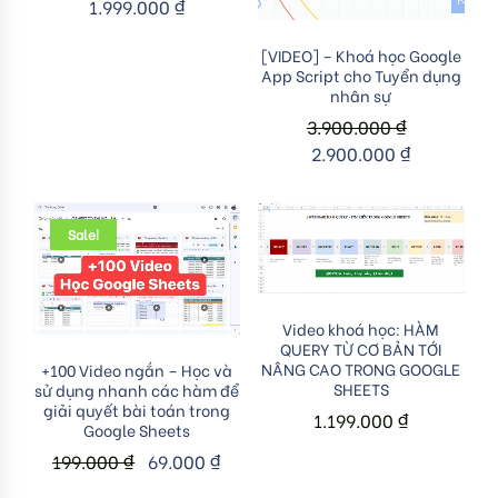
1.999.000
₫
Add to cart
[VIDEO] – Khoá học Google
App Script cho Tuyển dụng
nhân sự
3.900.000
₫
2.900.000
₫
Sale!
Add to cart
Video khoá học: HÀM
QUERY TỪ CƠ BẢN TỚI
Add to cart
NÂNG CAO TRONG GOOGLE
+100 Video ngắn – Học và
SHEETS
sử dụng nhanh các hàm để
giải quyết bài toán trong
1.199.000
₫
Google Sheets
199.000
₫
69.000
₫