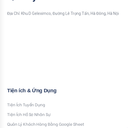
Địa Chỉ: Khu D Geleximco, Đường Lê Trọng Tấn, Hà Đông, Hà Nội
Bạn nhập thông tin Email để nhận tiện ích HR mới nhất nhé !
Email
Mời bạn nhập Họ & Tên
Name
Đăng ký nhận tiện ích
Tiện ích & Ứng Dụng
Tiện Ích Tuyển Dụng
Tiện Ích Hồ Sơ Nhân Sự
Quản Lý Khách Hàng Bằng Google Sheet