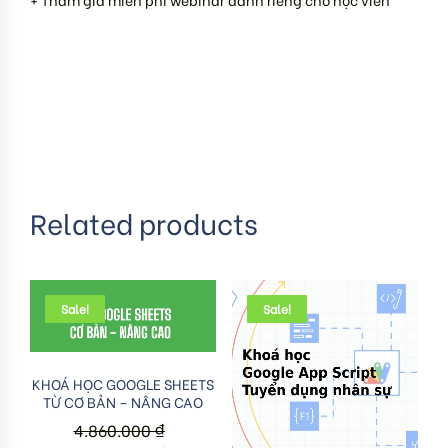
Related products
Sale!
Sale!
Add to cart
KHOÁ HỌC GOOGLE SHEETS
TỪ CƠ BẢN – NÂNG CAO
4.860.000
₫