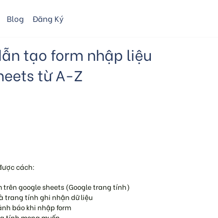
Blog
Đăng Ký
ẫn tạo form nhập liệu
heets từ A-Z
 được cách:
 trên google sheets (Google trang tính)
à trang tính ghi nhận dữ liệu
ảnh báo khi nhập form
ng tính mong muốn