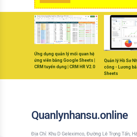
Ứng dụng quản lý mối quan hệ
ứng viên bằng Google Sheets |
Quản lý Hồ Sơ N
CRM tuyển dụng | CRM HR V2.0
công - Lương b
Sheets
Quanlynhansu.online
Địa Chỉ: Khu D Geleximco, Đường Lê Trọng Tấn, H