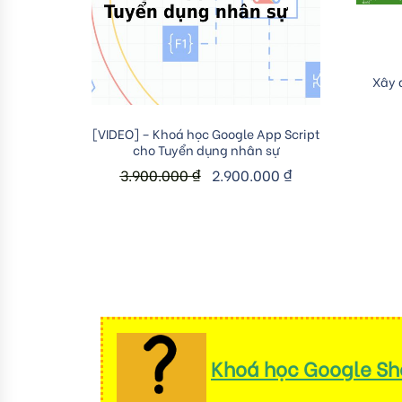
Xây 
Add to cart
[VIDEO] – Khoá học Google App Script
cho Tuyển dụng nhân sự
3.900.000
₫
2.900.000
₫
Khoá học Google She