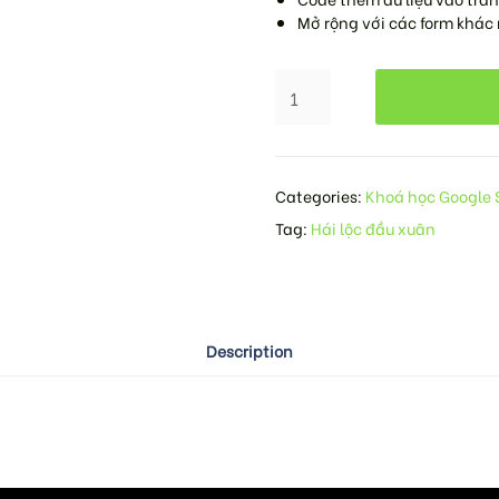
Mở rộng với các form khác
Categories:
Khoá học Google 
Tag:
Hái lộc đầu xuân
Description