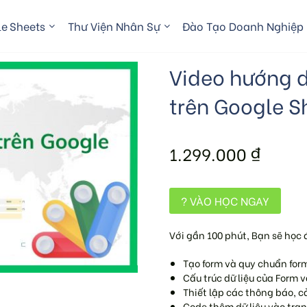
e Sheets
Thư Viện Nhân Sự
Đào Tạo Doanh Nghiệp
Video hướng d
trên Google S
1.299.000
₫
? VÀO HỌC NGAY
Với gần 100 phút, Bạn sẽ học
Tạo form và quy chuẩn form
Cấu trúc dữ liệu của Form v
Thiết lập các thông báo, c
Code thêm dữ liệu vào tra