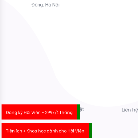
Đông, Hà Nội
Bạn nhập thông tin Email để nhận tiện ích HR mới nhất nhé !
Email
Mời bạn nhập Họ & Tên
Name
Đăng ký nhận tiện ích
Liên h
2022 © Gsheet Tô Thuật
Đăng ký Hội Viên - 299k/1 tháng
Tiện ích + Khoá học dành cho Hội Viên