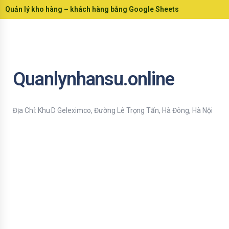
Quản lý kho hàng – khách hàng bằng Google Sheets
Quanlynhansu.online
Địa Chỉ: Khu D Geleximco, Đường Lê Trọng Tấn, Hà Đông, Hà Nội
Bạn nhập thông tin Email để nhận tiện ích HR mới nhất nhé !
Email
Mời bạn nhập Họ & Tên
Name
Đăng ký nhận tiện ích