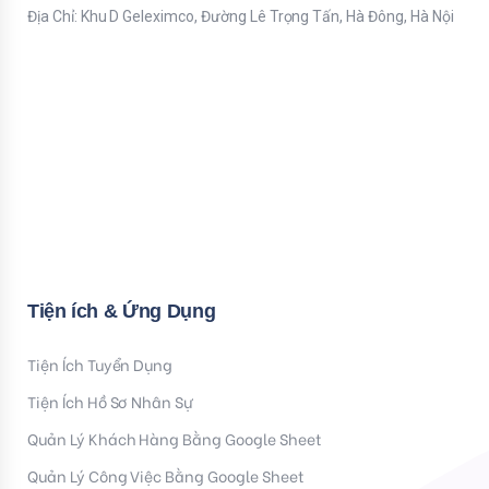
Địa Chỉ: Khu D Geleximco, Đường Lê Trọng Tấn, Hà Đông, Hà Nội
Bạn nhập thông tin Email để nhận tiện ích HR mới nhất nhé !
Email
Mời bạn nhập Họ & Tên
Name
Đăng ký nhận tiện ích
Tiện ích & Ứng Dụng
Tiện Ích Tuyển Dụng
Tiện Ích Hồ Sơ Nhân Sự
Quản Lý Khách Hàng Bằng Google Sheet
Quản Lý Công Việc Bằng Google Sheet