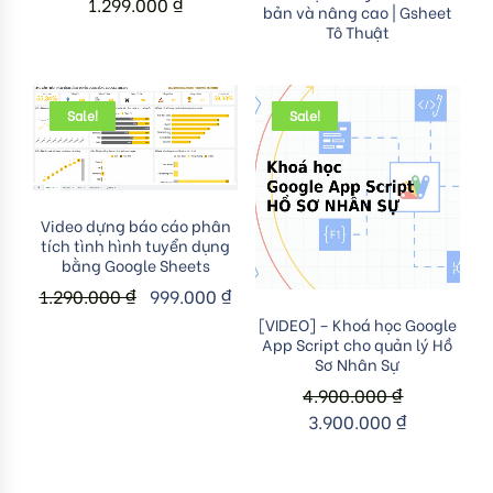
1.299.000
₫
bản và nâng cao | Gsheet
Tô Thuật
Sale!
Sale!
Add to cart
Video dựng báo cáo phân
tích tình hình tuyển dụng
bằng Google Sheets
1.290.000
₫
999.000
₫
Add to cart
[VIDEO] – Khoá học Google
App Script cho quản lý Hồ
Sơ Nhân Sự
4.900.000
₫
3.900.000
₫