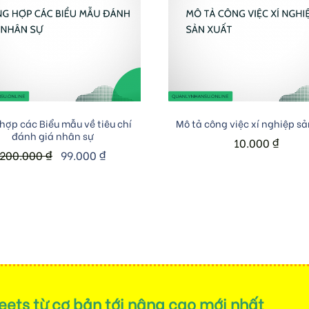
Add to cart
Add to cart
hợp các Biểu mẫu về tiêu chí
Mô tả công việc xí nghiệp sả
đánh giá nhân sự
10.000
₫
200.000
₫
99.000
₫
ets từ cơ bản tới nâng cao mới nhất