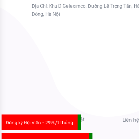
Địa Chỉ: Khu D Geleximco, Đường Lê Trọng Tấn, H
Đông, Hà Nội
Bạn nhập thông tin Email để nhận tiện ích HR mới nhất nhé !
Email
Mời bạn nhập Họ & Tên
Name
Đăng ký nhận tiện ích
Liên h
2022 © Gsheet Tô Thuật
Đăng ký Hội Viên - 299k/1 tháng