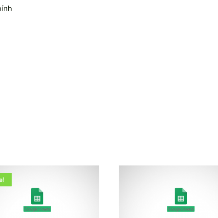
hính
e!