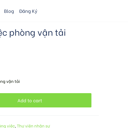
Blog
Đăng Ký
ệc phòng vận tải
òng vận tải
Add to cart
ông việc
,
Thư viện nhân sự