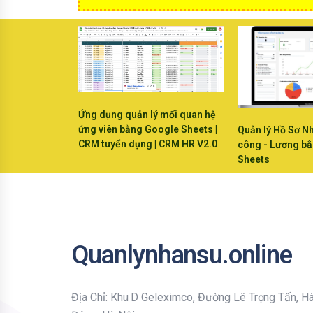
Ứng dụng quản lý mối quan hệ
ứng viên bằng Google Sheets |
Quản lý Hồ Sơ N
CRM tuyển dụng | CRM HR V2.0
công - Lương b
Sheets
Quanlynhansu.online
Địa Chỉ: Khu D Geleximco, Đường Lê Trọng Tấn, H