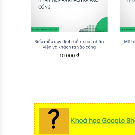
Add to cart
Biểu mẫu quy định kiểm soát nhân
Mô tả
viên và khách ra vào cổng
10.000
₫
Khoá học Google She