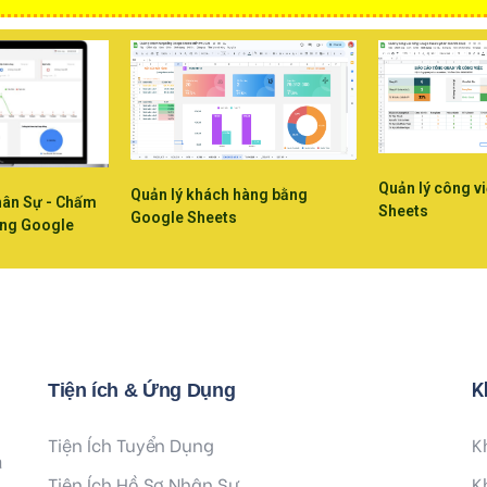
Quản lý công v
Quản lý khách hàng bằng
hân Sự - Chấm
Sheets
Google Sheets
ằng Google
K
Tiện ích & Ứng Dụng
Tiện Ích Tuyển Dụng
K
à
Tiện Ích Hồ Sơ Nhân Sự
K