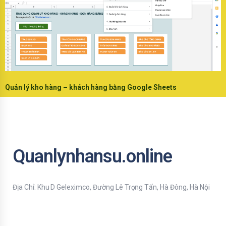
Quản lý kho hàng – khách hàng bằng Google Sheets
Quanlynhansu.online
Địa Chỉ: Khu D Geleximco, Đường Lê Trọng Tấn, Hà Đông, Hà Nội
Bạn nhập thông tin Email để nhận tiện ích HR mới nhất nhé !