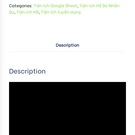
Categories:
Tiện ích Google Sheet
,
Tiện ích Hồ Sơ Nhân
Sự
,
Tiện ích HR
,
Tiện ích tuyển dụng
Description
Description