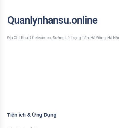
Quanlynhansu.online
Địa Chỉ: Khu D Geleximco, Đường Lê Trọng Tấn, Hà Đông, Hà Nội
Bạn nhập thông tin Email để nhận tiện ích HR mới nhất nhé !
Email
Mời bạn nhập Họ & Tên
Name
Đăng ký nhận tiện ích
Tiện ích & Ứng Dụng