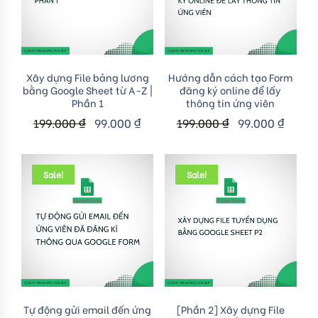
Add to cart
Add to cart
Xây dựng File bảng lương
Hướng dẫn cách tạo Form
bằng Google Sheet từ A-Z |
đăng ký online để lấy
Phần 1
thông tin ứng viên
199.000
₫
99.000
₫
199.000
₫
99.000
₫
Sale!
Sale!
Add to cart
Add to cart
Tự động gửi email đến ứng
[Phần 2] Xây dựng File