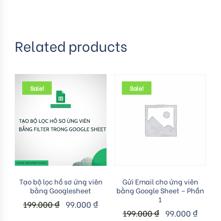
Related products
Sale!
Sale!
Add to cart
Add to cart
Tạo bộ lọc hồ sơ ứng viên
Gửi Email cho ứng viên
bằng Googlesheet
bằng Google Sheet – Phần
1
199.000
₫
99.000
₫
199.000
₫
99.000
₫