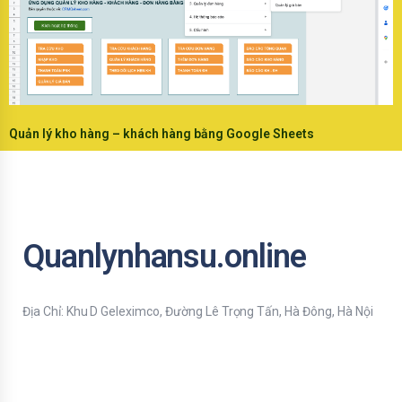
Quản lý kho hàng – khách hàng bằng Google Sheets
Quanlynhansu.online
Địa Chỉ: Khu D Geleximco, Đường Lê Trọng Tấn, Hà Đông, Hà Nội
Bạn nhập thông tin Email để nhận tiện ích HR mới nhất nhé !
Email