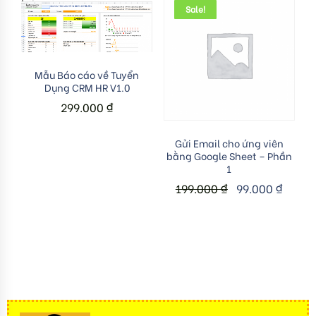
Sale!
Add to cart
Mẫu Báo cáo về Tuyển
Dụng CRM HR V1.0
299.000
₫
Add to cart
Gửi Email cho ứng viên
bằng Google Sheet – Phần
1
199.000
₫
99.000
₫