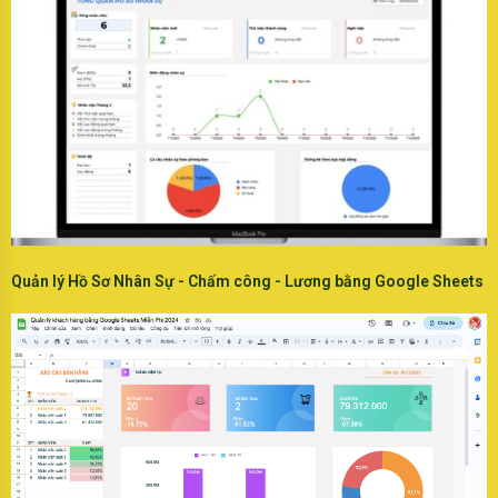
Quản lý Hồ Sơ Nhân Sự - Chấm công - Lương bằng Google Sheets