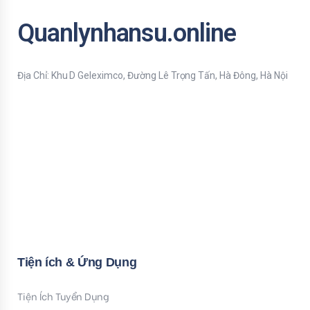
Quanlynhansu.online
Địa Chỉ: Khu D Geleximco, Đường Lê Trọng Tấn, Hà Đông, Hà Nội
Bạn nhập thông tin Email để nhận tiện ích HR mới nhất nhé !
Email
Mời bạn nhập Họ & Tên
Name
Đăng ký nhận tiện ích
Tiện ích & Ứng Dụng
Tiện Ích Tuyển Dụng