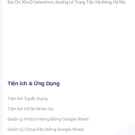
Địa Chỉ: Khu D Geleximco, Đường Lê Trọng Tấn, Hà Đông, Hà Nội
Bạn nhập thông tin Email để nhận tiện ích HR mới nhất nhé !
Email
Mời bạn nhập Họ & Tên
Name
Đăng ký nhận tiện ích
Tiện ích & Ứng Dụng
Tiện Ích Tuyển Dụng
Tiện Ích Hồ Sơ Nhân Sự
Quản Lý Khách Hàng Bằng Google Sheet
Quản Lý Công Việc Bằng Google Sheet