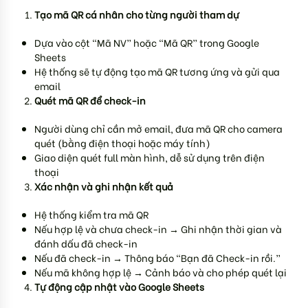
Tạo mã QR cá nhân cho từng người tham dự
Dựa vào cột “Mã NV” hoặc “Mã QR” trong Google
Sheets
Hệ thống sẽ tự động tạo mã QR tương ứng và gửi qua
email
Quét mã QR để check-in
Người dùng chỉ cần mở email, đưa mã QR cho camera
quét (bằng điện thoại hoặc máy tính)
Giao diện quét full màn hình, dễ sử dụng trên điện
thoại
Xác nhận và ghi nhận kết quả
Hệ thống kiểm tra mã QR
Nếu hợp lệ và chưa check-in → Ghi nhận thời gian và
đánh dấu đã check-in
Nếu đã check-in → Thông báo “Bạn đã Check-in rồi.”
Nếu mã không hợp lệ → Cảnh báo và cho phép quét lại
Tự động cập nhật vào Google Sheets