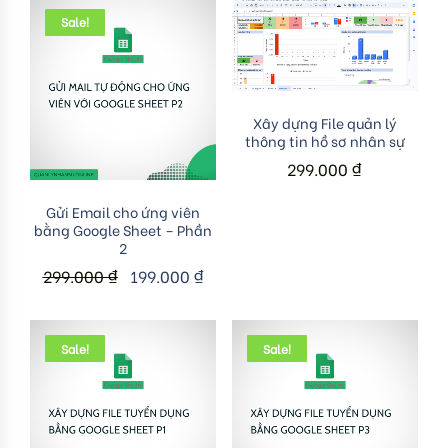
Sale!
Add to cart
Xây dựng File quản lý
thông tin hồ sơ nhân sự
299.000
₫
Add to cart
Gửi Email cho ứng viên
bằng Google Sheet – Phần
2
299.000
₫
199.000
₫
Sale!
Sale!