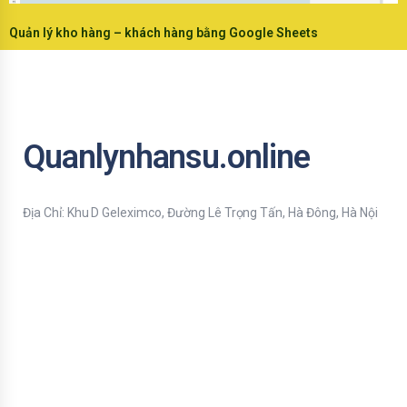
Quản lý kho hàng – khách hàng bằng Google Sheets
Quanlynhansu.online
Địa Chỉ: Khu D Geleximco, Đường Lê Trọng Tấn, Hà Đông, Hà Nội
Bạn nhập thông tin Email để nhận tiện ích HR mới nhất nhé !
Email
Mời bạn nhập Họ & Tên
Name
Đăng ký nhận tiện ích