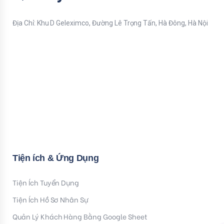
Địa Chỉ: Khu D Geleximco, Đường Lê Trọng Tấn, Hà Đông, Hà Nội
Bạn nhập thông tin Email để nhận tiện ích HR mới nhất nhé !
Email
Mời bạn nhập Họ & Tên
Name
Đăng ký nhận tiện ích
Tiện ích & Ứng Dụng
Tiện Ích Tuyển Dụng
Tiện Ích Hồ Sơ Nhân Sự
Quản Lý Khách Hàng Bằng Google Sheet