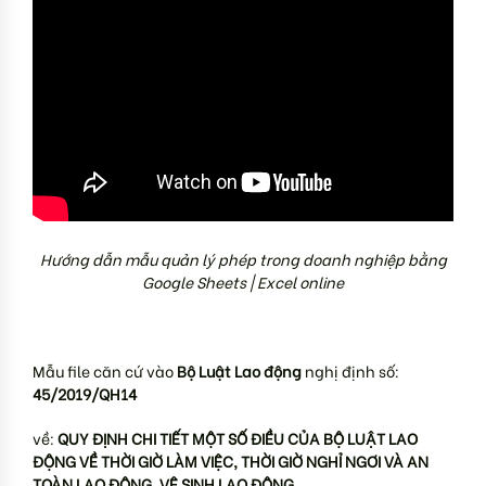
Hướng dẫn mẫu quản lý phép trong doanh nghiệp bằng
Google Sheets | Excel online
Mẫu file căn cứ vào
Bộ Luật Lao động
nghị định số:
45/2019/QH14
về:
QUY ĐỊNH CHI TIẾT MỘT SỐ ĐIỀU CỦA BỘ LUẬT LAO
ĐỘNG VỀ THỜI GIỜ LÀM VIỆC, THỜI GIỜ NGHỈ NGƠI VÀ AN
TOÀN LAO ĐỘNG, VỆ SINH LAO ĐỘNG