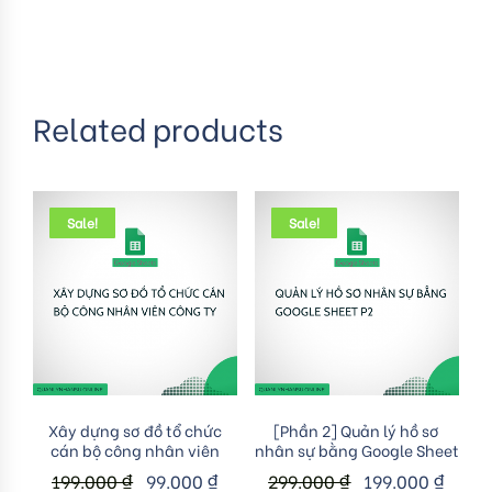
Related products
Sale!
Sale!
Add to cart
Add to cart
Xây dựng sơ đồ tổ chức
[Phần 2] Quản lý hồ sơ
cán bộ công nhân viên
nhân sự bằng Google Sheet
199.000
₫
99.000
₫
299.000
₫
199.000
₫