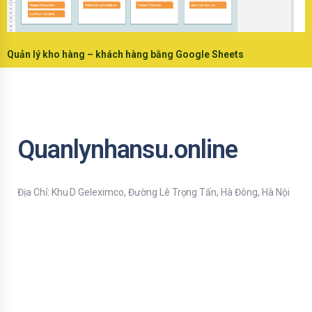
Quản lý kho hàng – khách hàng bằng Google Sheets
Quanlynhansu.online
Địa Chỉ: Khu D Geleximco, Đường Lê Trọng Tấn, Hà Đông, Hà Nội
Bạn nhập thông tin Email để nhận tiện ích HR mới nhất nhé !
Email
Mời bạn nhập Họ & Tên
Name
Đăng ký nhận tiện ích