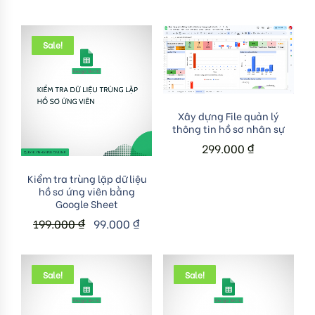
Sale!
Add to cart
Xây dựng File quản lý
thông tin hồ sơ nhân sự
299.000
₫
Add to cart
Kiểm tra trùng lặp dữ liệu
hồ sơ ứng viên bằng
Google Sheet
199.000
₫
99.000
₫
Sale!
Sale!