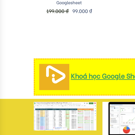
Googlesheet
199.000
₫
99.000
₫
Khoá học Google She