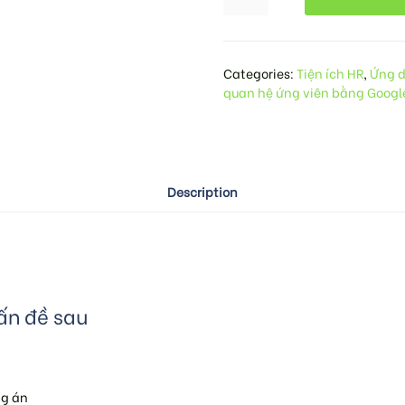
Categories:
Tiện ích HR
,
Ứng d
quan hệ ứng viên bằng Googl
Description
ấn đề sau
ng án