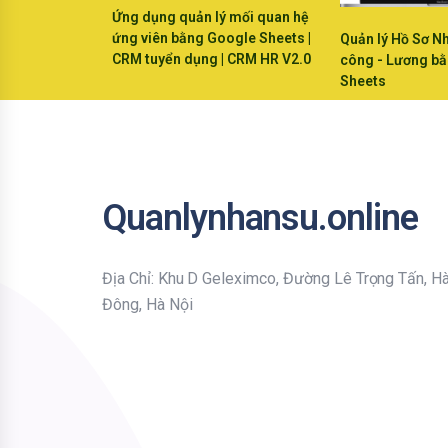
Ứng dụng quản lý mối quan hệ
ứng viên bằng Google Sheets |
Quản lý Hồ Sơ N
CRM tuyển dụng | CRM HR V2.0
công - Lương b
Sheets
Quanlynhansu.online
Địa Chỉ: Khu D Geleximco, Đường Lê Trọng Tấn, H
Đông, Hà Nội
Bạn nhập thông tin Email để nhận tiện ích HR mới nhất nhé !
Email
Mời bạn nhập Họ & Tên
Name