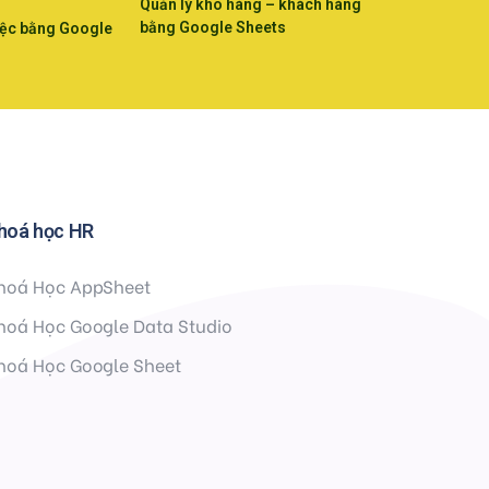
Quản lý kho hàng – khách hàng
bằng Google Sheets
iệc bằng Google
hoá học HR
hoá Học AppSheet
hoá Học Google Data Studio
hoá Học Google Sheet