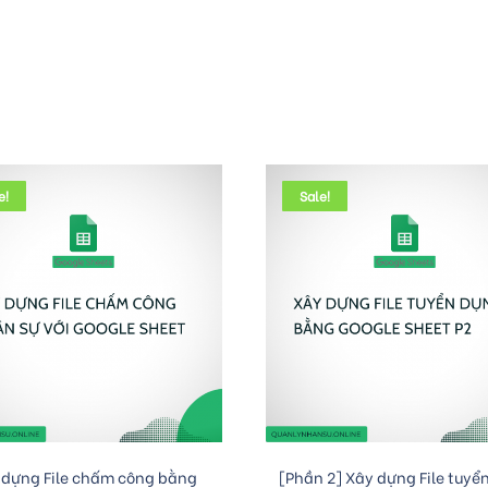
e!
Sale!
Add to cart
Add to cart
 dựng File chấm công bằng
[Phần 2] Xây dựng File tuyể