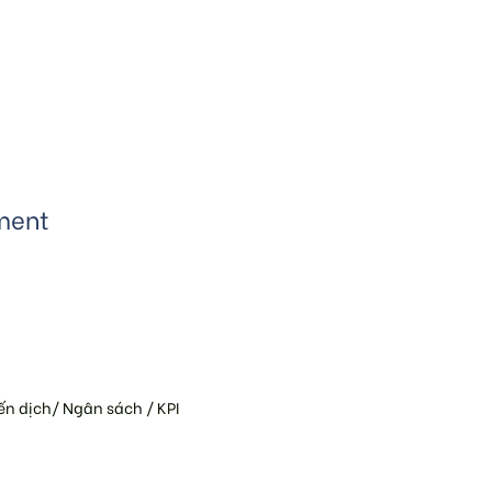
ment
iến dịch/ Ngân sách / KPI