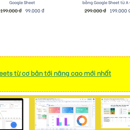
Google Sheet
bằng Google Sheet từ A
199.000
₫
99.000
₫
299.000
₫
199.000
ets từ cơ bản tới nâng cao mới nhất