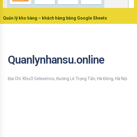
Quản lý kho hàng – khách hàng bằng Google Sheets
Quanlynhansu.online
Địa Chỉ: Khu D Geleximco, Đường Lê Trọng Tấn, Hà Đông, Hà Nội
Bạn nhập thông tin Email để nhận tiện ích HR mới nhất nhé !
Email
Mời bạn nhập Họ & Tên
Name
Đăng ký nhận tiện ích